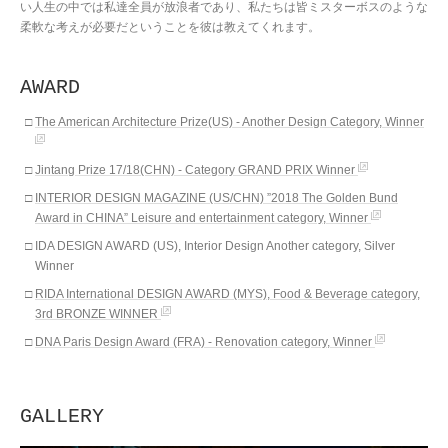
い人生の中では私達全員が放浪者であり、私たちは皆ミスターボスのような
柔軟な考えが必要だということを彼は教えてくれます。
AWARD
The American Architecture Prize(US) - Another Design Category, Winner
Jintang Prize 17/18(CHN) - Category GRAND PRIX Winner
INTERIOR DESIGN MAGAZINE (US/CHN) ”2018 The Golden Bund
Award in CHINA” Leisure and entertainment category, Winner
IDA DESIGN AWARD (US), Interior Design Another category, Silver
Winner
RIDA International DESIGN AWARD (MYS), Food & Beverage category,
3rd BRONZE WINNER
DNA Paris Design Award (FRA) - Renovation category, Winner
GALLERY