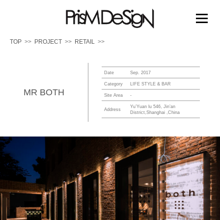
PRISM DESIGN
コ
ン
メニュー
テ
ン
TOP
PROJECT
RETAIL
ツ
へ
TOP
PROJECT
PRIZE
MEDIA
ス
キ
Date
Sep. 2017
ッ
Category
LIFE STYLE & BAR
MR BOTH
ABOUT US
WORK FLOW
プ
Site Area
-
Yu’Yuan lu 546, Jin’an
Address
District,Shanghai ,China