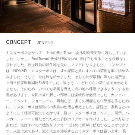
CONCEPT
JPN
ENG
ミスターボスはかつて、上海のRedTownにある彫刻美術館に暮らしていま
した。しかし、RedTownの改修計画のために彼は立ち去ることを余儀なく
されました。彼は以前の居住地を失い、ノマドになりました。 コンセプト
は「NOMAD」 ミスターボスは、彼の記憶と共にすべての荷物を車に詰め込
みました。そして、彼は旅を始めました。そして彼が最初に選んだ場所は、
上海市静安区豫園路546号でした。彼はそこにどれくらい滞在するかわかり
ません。そのため、いつでも準備を整えて次の地へ移動できるようにする必
要があります。今回の彼の新しい部屋には柔軟性が必要でした。カフェバ
ー、イベント、ショールーム、店舗など、多くの機能をもつ部屋を作るため
に、ミスターボスは移動式の家具の使用を考えました。課題は、家具をどの
ようにして移動可能にするかです。賢いミスターボスは、ベンチ、展示、ハ
ンガー、レコード棚などのために多数のリアカーを作りました。この方法で
あれば、彼はすべての機能をリアカーに詰めて簡単に移動することができま
す。人生は旅であり、旅が人生を形成するとミスターボスは言います。 長