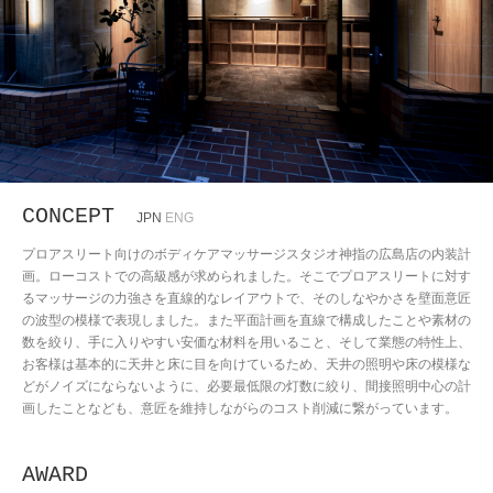
CONCEPT
JPN
ENG
プロアスリート向けのボディケアマッサージスタジオ神指の広島店の内装計
画。ローコストでの高級感が求められました。そこでプロアスリートに対す
るマッサージの力強さを直線的なレイアウトで、そのしなやかさを壁面意匠
の波型の模様で表現しました。また平面計画を直線で構成したことや素材の
数を絞り、手に入りやすい安価な材料を用いること、そして業態の特性上、
お客様は基本的に天井と床に目を向けているため、天井の照明や床の模様な
どがノイズにならないように、必要最低限の灯数に絞り、間接照明中心の計
画したことなども、意匠を維持しながらのコスト削減に繋がっています。
AWARD