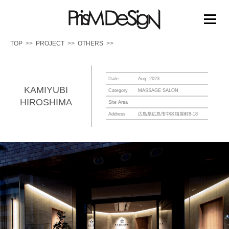
PRISM DESIGN
コ
ン
メニュー
テ
ン
TOP
PROJECT
OTHERS
ツ
へ
TOP
PROJECT
PRIZE
MEDIA
ス
キ
Date
Aug. 2023
ッ
KAMIYUBI
Category
MASSAGE SALON
ABOUT US
WORK FLOW
プ
HIROSHIMA
Site Area
Address
広島県広島市中区猫屋町8-18