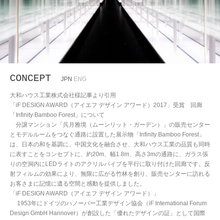
CONCEPT
JPN
ENG
大和ハウス工業株式会社様記事より引用
「iF DESIGN AWARD（アイエフ デザイン アワード）2017」受賞 回廊
「Infinity Bamboo Forest」について
分譲マンション「呉月雅境（ムーンリット・ガーデン）」の販売センター
とモデルルームをつなぐ通路に設置した展示物「Infinity Bamboo Forest」
は、日本の和を基調に、中国文化を融合させ、大和ハウス工業の品質も同時
に表すことをコンセプトに、約20m、幅1.8m、高さ3mの通路に、ガラス張
りの空洞内にLEDライトのアクリルパイプを平行に取り付けた回廊です。反
射フィルムの効果により、無限に広がる竹林を創り、販売センターに訪れる
お客さまに記憶に遺る空間と感動を提供しました。
「iF DESIGN AWARD（アイエフ デザイン アワード）」
1953年にドイツのハノーバー工業デザイン協会（iF Intemational Forum
Design GmbH Hannover）が創設した「優れたデザインの証」として国際