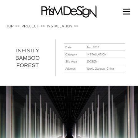
PRISM DESIGN
コ
ン
メニュー
テ
ン
TOP
PROJECT
INSTALLATION
ツ
へ
TOP
PROJECT
PRIZE
MEDIA
ス
キ
Date
Jan. 2014
INFINITY
ッ
Category
INSTALLATION
BAMBOO
ABOUT US
WORK FLOW
プ
Site Area
100SQM
FOREST
Address
Wuxi, Jiangsu, China